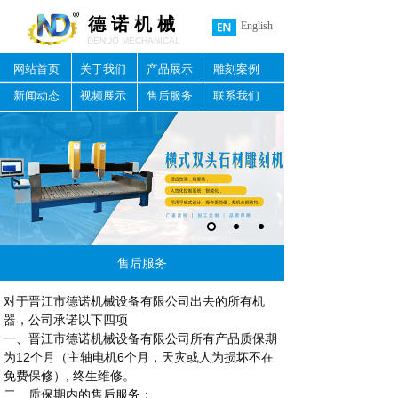
德 诺 机 械
English
DENUO MECHANICAL
网站首页
关于我们
产品展示
雕刻案例
新闻动态
视频展示
售后服务
联系我们
售后服务
对于晋江市德诺机械设备有限公司出去的所有机
器，公司承诺以下四项
一、晋江市德诺机械设备有限公司所有产品质保期
为12个月（主轴电机6个月，天灾或人为损坏不在
免费保修）, 终生维修。
二、质保期内的售后服务：